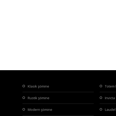
somine_dekorasyon (26)
s
klasik şömine
totem
rustik şömine
invict
somine_dekorasyon (30)
modern şömine
laude