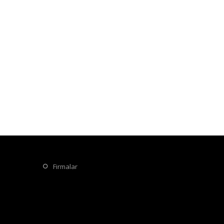
8)
somine_dekorasyon (29)
firmalar