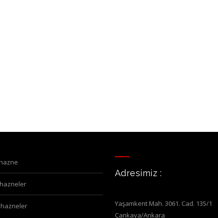
omine_dekorasyon (27)
somine_dekorasyon (2
 hazne
Adresimiz :
a hazneler
Yaşamkent Mah. 3061. Cad. 135/1
l hazneler
Çankaya/Ankara