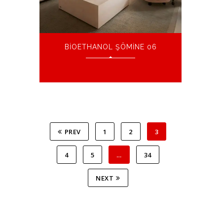
BIOETHANOL ŞÖMINE 06
PREV
1
2
3
4
5
…
34
NEXT