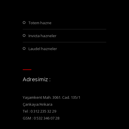
totem hazne
invicta hazneler
laudel hazneler
Adresimiz :
Yaşamkent Mah. 3061. Cad. 135/1
Çankaya/Ankara
Tel : 0 312 235 32 29
GSM : 0 532 346 07 28