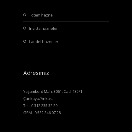
totem hazne
invicta hazneler
laudel hazneler
Adresimiz :
Yaşamkent Mah. 3061. Cad. 135/1
Çankaya/Ankara
Tel : 0 312 235 32 29
GSM : 0 532 346 07 28