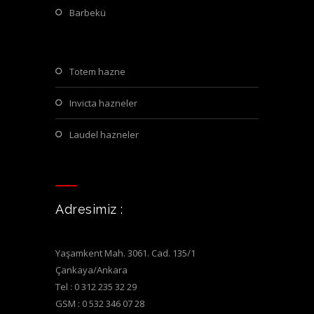
barbekü
totem hazne
invicta hazneler
laudel hazneler
Adresimiz :
Yaşamkent Mah. 3061. Cad. 135/1
Çankaya/Ankara
Tel : 0 312 235 32 29
GSM : 0 532 346 07 28