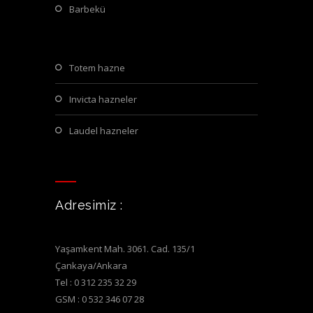
barbekü
totem hazne
invicta hazneler
laudel hazneler
Adresimiz :
Yaşamkent Mah. 3061. Cad. 135/1
Çankaya/Ankara
Tel : 0 312 235 32 29
GSM : 0 532 346 07 28