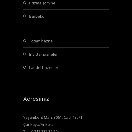
prizma şömine
barbekü
totem hazne
invicta hazneler
laudel hazneler
Adresimiz :
Yaşamkent Mah. 3061. Cad. 135/1
Çankaya/Ankara
Tel : 0 312 235 32 29